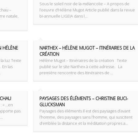
Sous le soleil noir de la mélancolie – A propos de
chau –
l’oeuvre d’Hélène Mugot Article publié dans la revue
rre natale,
bi-annuelle LIGEIA dans l...
N HÉLÈNE
NARTHEX – HÉLÈNE MUGOT – ITINÉRAIRES DE LA
CRÉATION
 la luz Texte
Hélène Mugot – Itinéraires de la création Texte
. En las
publié sur le site Narthex à cette adresse. La
.
première rencontre des Itinéraires de ...
UCHAU
PAYSAGES DES ÉLÉMENTS – CHRISTINE BUCI-
GLUCKSMAN
 : « …en
’apporte pas
Paysages des éléments Il est des paysages d’avant
..
l’homme, des paysages sans l’homme, qui suscitent
d’emblée la distance et la méditation propres a...