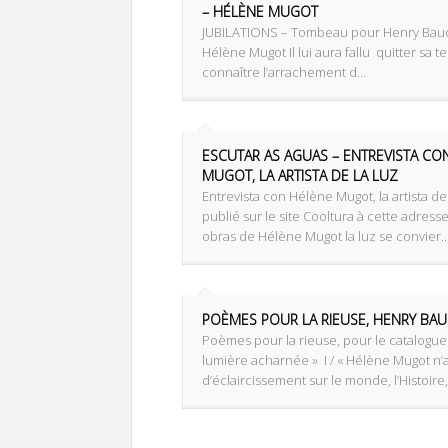
– HÉLÈNE MUGOT
JUBILATIONS – Tombeau pour Henry Bau
Hélène Mugot Il lui aura fallu quitter sa te
connaître l’arrachement d...
ESCUTAR AS AGUAS – ENTREVISTA CO
MUGOT, LA ARTISTA DE LA LUZ
Entrevista con Hélène Mugot, la artista de
publié sur le site Cooltura à cette adresse
obras de Hélène Mugot la luz se convier..
POÈMES POUR LA RIEUSE, HENRY BA
‌Poèmes pour la rieuse, pour le catalogue
lumière acharnée » ‌ I / « Hélène Mugot n
d’éclaircissement sur le monde, l’Histoire,.