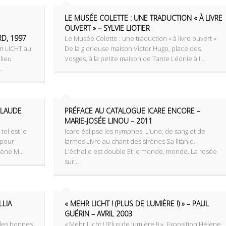
LE MUSÉE COLETTE : UNE TRADUCTION « À LIVRE
OUVERT » – SYLVIE LIOTIER
D, 1997
Le Musée Colette : une traduction « à livre ouvert » ‌
on LICHT au
De la glorieuse maison Victor Hugo, place des
 lieu
Vosges, à la petite maison de Tante Léonie à I...
.
CLAUDE
PRÉFACE AU CATALOGUE ICARE ENCORE –
MARIE-JOSÉE LINOU – 2011
tel est le
Icare éclipse les nymphes. L’une, de sang et de
 pour
larmes Livre au chant des sirènes Sa litanie.
lène M...
L’échelle est double Et le monde, monde. La rosée
sur...
LLIA
« MEHR LICHT ! (PLUS DE LUMIÈRE !) » – PAUL
GUÉRIN – AVRIL 2003
e des bonnes
« Mehr Licht ! (Plus de lumière !) » ‌ Exposition Hélène