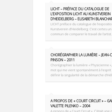
LICHT – PRÉFACE DU CATALOGUE DE
L’EXPOSITION LICHT AU KUNSTVEREIN
D’HEIDELBERG – ELISABETH BLANCHAR
LICHT préface du catalogue de l’expositi
Kunstverein d’Heidelberg ‌ C’est certes un
commun de comparer le travail de l’artist..
CHORÉGRAPHIER LA LUMIÈRE – JEAN-
PINSON – 2011
Chorégraphier la lumière « Physicienne », 
mot qui me vient spontanément à l’esprit
définir la singularité de la démarche d’Hé
A PROPOS DE « COURT CIRCUIT » – GA
VALETTE PILENKO – 2004
A propos de « Court Circuit » ‌ C’était un