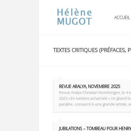
ACCUEIL
TEXTES CRITIQUES (PRÉFACES, 
REVUE ARALYA, NOVEMBRE 2025
Revue Aralya Christian Noorbergen, le 4
2025 « En lumière acharnée » Un grand liv
paraître, consacré à une grande artiste, au
JUBILATIONS – TOMBEAU POUR HENR