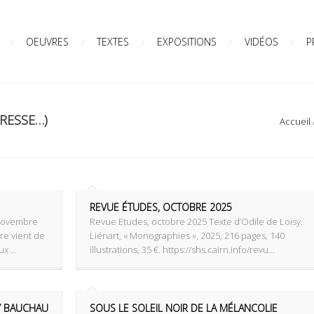
OEUVRES
TEXTES
EXPOSITIONS
VIDÉOS
P
PRESSE…)
Accueil
REVUE ÉTUDES, OCTOBRE 2025
 novembre
Revue Etudes, octobre 2025 Texte d’Odile de Loisy.
re vient de
Liénart, « Monographies », 2025, 216 pages, 140
x ...
illustrations, 35 €. https://shs.cairn.info/revu...
Y BAUCHAU
SOUS LE SOLEIL NOIR DE LA MÉLANCOLIE