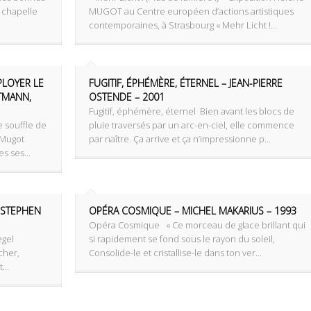
a chapelle
MUGOT au Centre européen d’actions artistiques
contemporaines, à Strasbourg « Mehr Licht !...
PLOYER LE
FUGITIF, ÉPHÉMÈRE, ÉTERNEL – JEAN-PIERRE
UTMANN,
OSTENDE – 2001
Fugitif, éphémère, éternel ‌ Bien avant les blocs de
e souffle de
pluie traversés par un arc-en-ciel, elle commence
 Mugot
par naître. Ça arrive et ça n’impressionne p...
s ses...
 STEPHEN
OPÉRA COSMIQUE – MICHEL MAKARIUS – 1993
Opéra Cosmique « Ce morceau de glace brillant qui
egel
si rapidement se fond sous le rayon du soleil,
cher,
Consolide-le et cristallise-le dans ton ver...
...